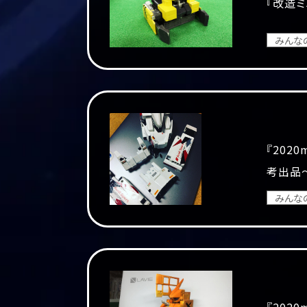
『改造ミ
みんな
『202
考出品
みんな
『202