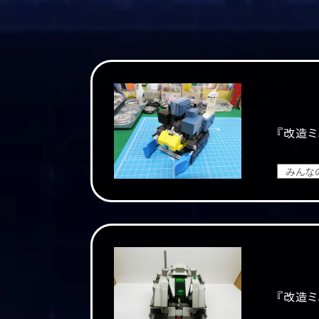
『改造ミ
みんな
『改造ミ