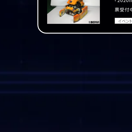
票受付
イベン