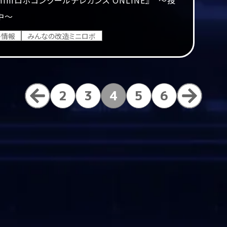
中～
ト情報
みんなの改造ミニロボ
2
3
4
5
6