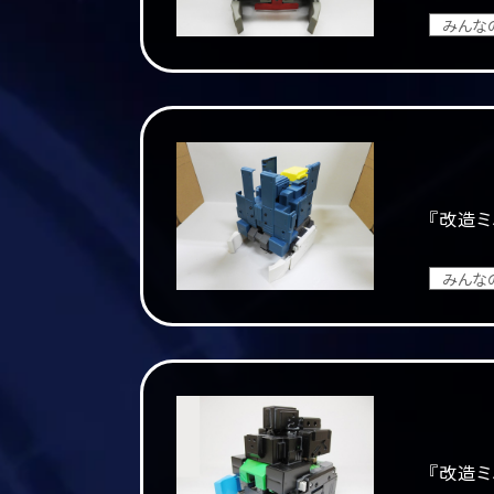
みんな
『改造ミ
みんな
『改造ミ