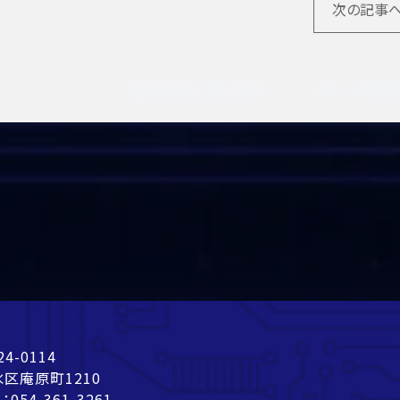
次の記事へ
24-0114
区庵原町1210
L：
054-361-3261