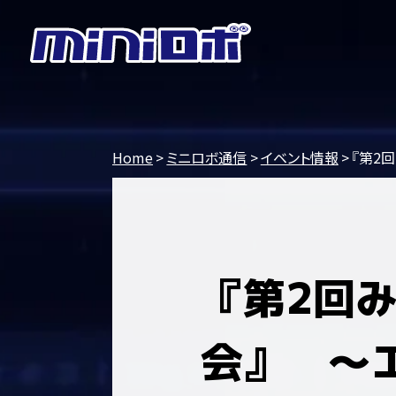
Home
ミニロボ通信
イベント情報
『第2
『第2回
会』 ～