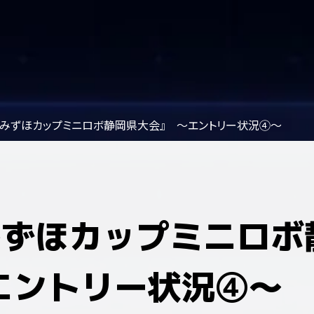
回みずほカップミニロボ静岡県大会』 ～エントリー状況④～
みずほカップミニロボ
エントリー状況④～