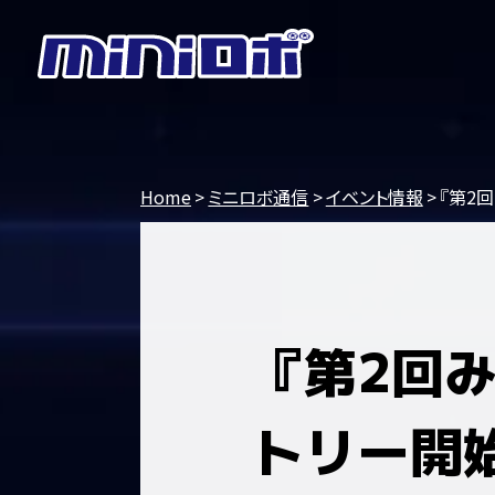
Home
ミニロボ通信
イベント情報
『第2
『第2回
トリー開