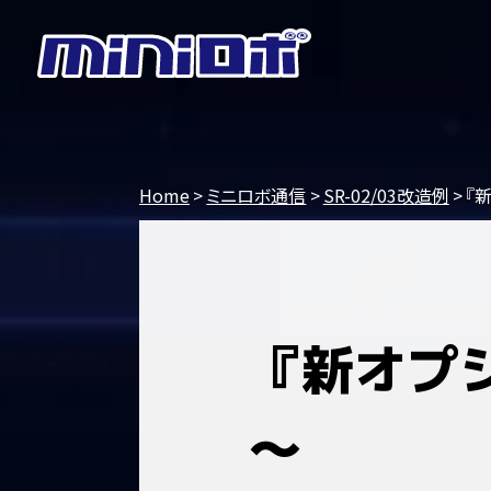
Home
ミニロボ通信
SR-02/03改造例
『
『新オプ
～