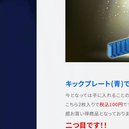
キックプレート(青)で
今となっては手に入れることの
こちら2枚入りで
税込100円
で
超お買い得商品となっておりま
二つ目です！！