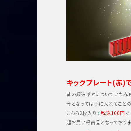
キックプレート(赤)で
昔の超速ギヤについていた赤色
今となっては手に入れることの
こちら2枚入りで
税込100円
で
超お買い得商品となっておりま