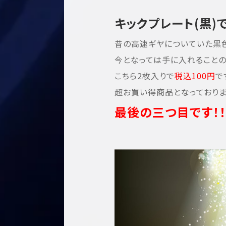
キックプレート(黒)で
昔の高速ギヤについていた黒色
今となっては手に入れることの
こちら2枚入りで
税込100円
で
超お買い得商品となっておりま
最後の三つ目です！！