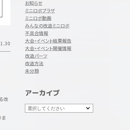
お知らせ
ミニロボプラザ
ミニロボ動画
みんなの改造ミニロボ
不具合情報
大会・イベント結果報告
1.30
大会・イベント開催情報
改造パーツ
改造方法
未分類
アーカイブ
る改
りま