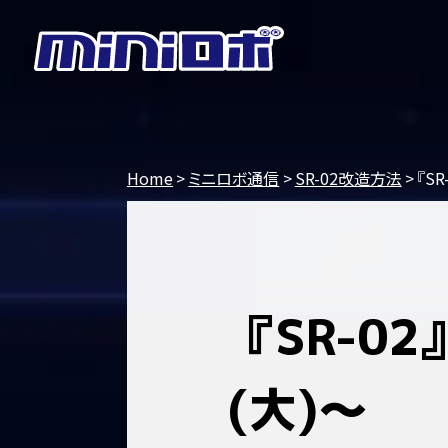
Home
ミニロボ通信
SR-02改造方法
『S
『SR-0
(大)～