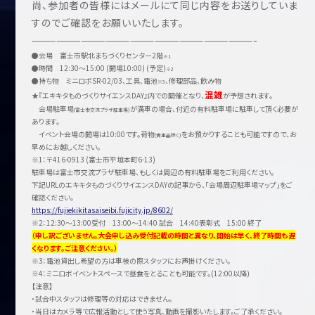
尚、参加者の皆様にはメールにて同じ内容をお送りしていま
すのでご確認をお願いいたします。
———————————————————————————-
●会場 富士市駅北まちづくりセンター2階
※1
●時間 12:30〜15:00 (開場10:00) (予定)
※2
●持ち物 ミニロボSR-02/03、工具、電池
、修理部品、飲み物
※3
混雑
★『エキキタものづくりサイエンスDAY』内での開催となり、
が予想されます。
会場駐車場
が満車の場合、付近の有料駐車場に駐車して頂く必要が
(富士市交流プラザ駐車場)
あります。
イベント会場の開場は10:00です。荷物
をお預かりすることも可能ですので、お
(貴重品除く)
早めにお越しください。
※1：〒416-0913 (富士市平垣本町6-13)
駐車場は富士市交流プラザ駐車場、もしくは周辺の有料駐車場をご利用ください。
下記URLのエキキタものづくりサイエンスDAYの記事から、「会場周辺駐車場マップ」をご
確認ください。
https://fujiekikitasaiseibi.fujicity.jp/8602/
※2：12:30〜13:00受付 13:00〜14:40 試合 14:40表彰式 15:00 終了
（申し訳ございません。大会申し込み受付記載の時間と異なり、開始は早く、終了時間も遅
くなります。ご注意ください。）
※3：電池貸出し希望の方は車検の際スタッフにお声掛けください。
※4：ミニロボイベントスペースで昼食をとることも可能です。(12:00以降)
【注意】
・試合中スタッフは修理等の対応はできません。
・当日はカメラ等で広報活動として使う写真、動画を撮影いたします。ご了承ください。