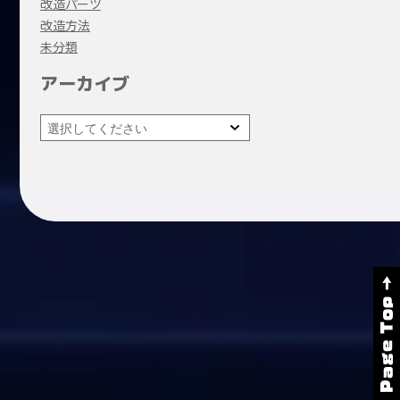
改造パーツ
改造方法
未分類
アーカイブ
Page Top →