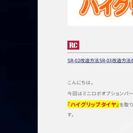
SR-02改造方法
SR-03改造方法
こんにちは。
今回はミニロボオプションパ
『ハイグリップタイヤ』
を取り
す。