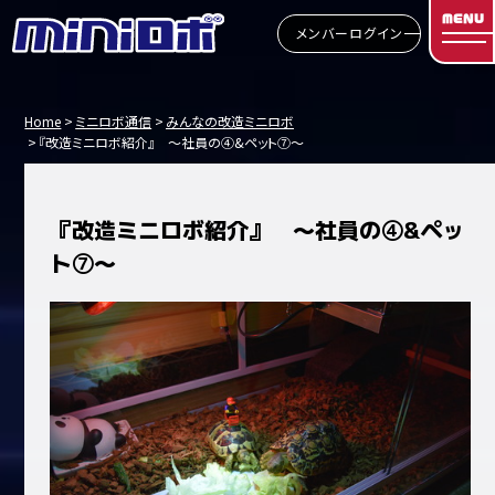
MENU
メンバーログイン
Home
ミニロボ通信
みんなの改造ミニロボ
『改造ミニロボ紹介』 ～社員の④&ペット⑦～
『改造ミニロボ紹介』 ～社員の④&ペッ
ト⑦～