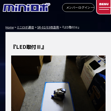
MENU
メンバーログイン
Home
ミニロボ通信
SR-02/03改造例
『LED取付Ⅲ』
『LED取付Ⅲ』