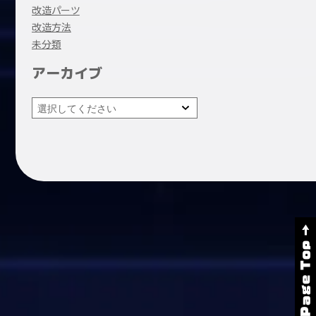
改造パーツ
改造方法
未分類
アーカイブ
Page Top →