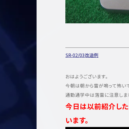
SR-02/03改造例
おはようございます。
今朝は朝から雷が鳴って怖い
通勤通学中は落雷に注意しまし
今日は以前紹介した
います。