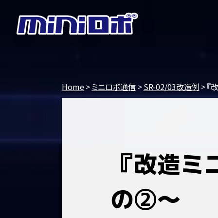
Home
ミニロボ通信
SR-02/03改造例
『
『改造ミ
の②～