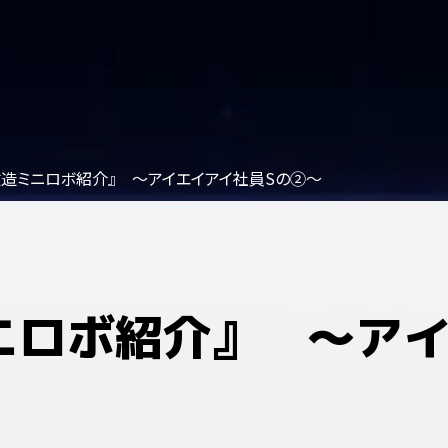
改造ミニロボ紹介』 ～アイエイアイ社員Sの②～
ニロボ紹介』 ～アイ