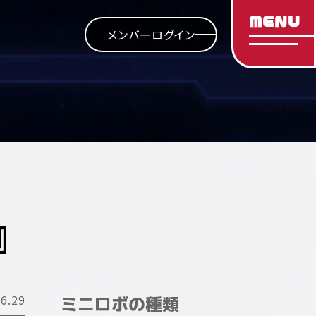
MENU
メンバーログイン
』
6.29
ミニロボの種類