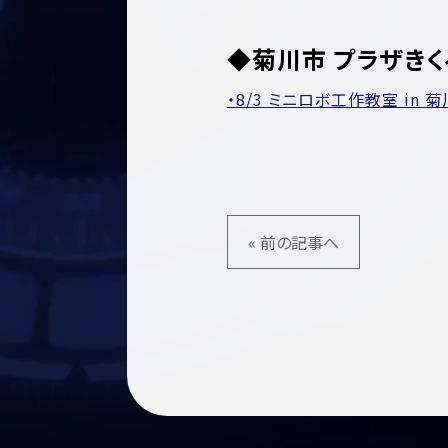
◆菊川市 プラザき
・8/3 ミニロボ工作教室 in 
« 前の記事へ