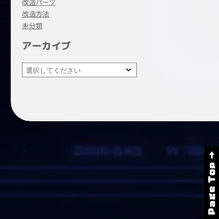
改造パーツ
改造方法
未分類
アーカイブ
Page Top →