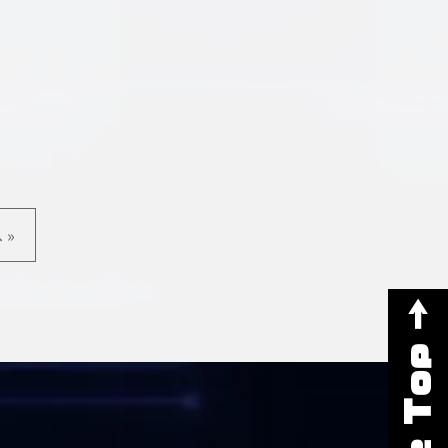
 »
Page Top →