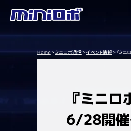
Home
ミニロボ通信
イベント情報
『ミニ
『ミニロ
6/28開