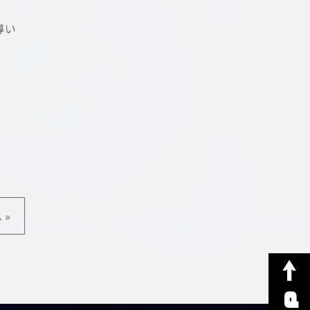
導い
 »