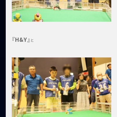
『H&Y』
と