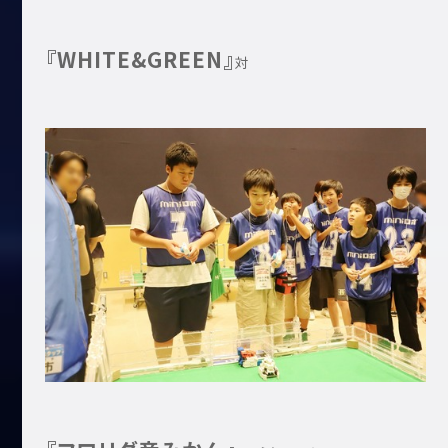
『WHITE&GREEN』
対