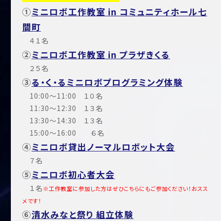
①
ミニロボ工作教室 in コミュニティホール七
間町
４１名
②
ミニロボ工作教室 in プラザきくる
２５名
③
る・く・るミニロボプログラミング体験
10:00～11:00 １０名
11:30～12:30 １３名
13:30～14:30 １３名
15:00～16:00 ６名
④
ミニロボ貸出ノーマルロボット大会
７名
⑤
ミニロボ初心者大会
１名
※工作教室に参加した方はぜひこちらにもご参加ください！おスス
メです！
⑥
清水みなと祭り 組立体験