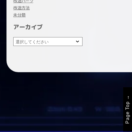
改造パーツ
改造方法
未分類
アーカイブ
Page Top →