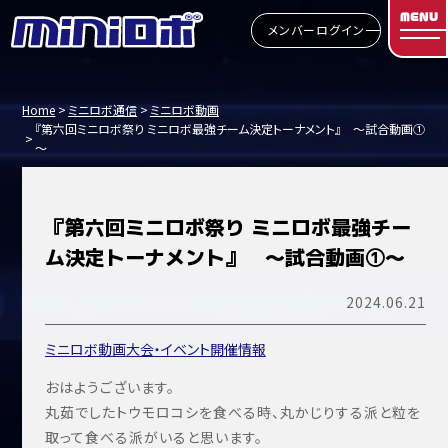
MENU
メンバーログイン
Home
ミニロボ通信
ミニロボ動画
『第六回ミニロボ祭り ミニロボ最強チーム決定トーナメント』 ～試合動画①
～
『第六回ミニロボ祭り ミニロボ最強チー
ム決定トーナメント』 ～試合動画①～
2024.06.21
ミニロボ動画
大会・イベント開催情報
おはようございます。
丸茹でしたトウモロコシを食べる時、丸かじりする派と粒を
取って食べる派がいると思います。