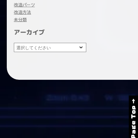
改造パーツ
改造方法
未分類
アーカイブ
Page Top →