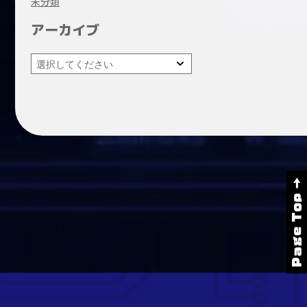
未分類
アーカイブ
Page Top →