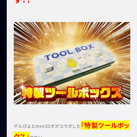
『特製ツールボッ
ゲルぴよとminiロボがコラボした
クス』