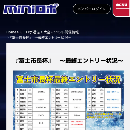
MENU
メンバーログイン
Home
ミニロボ通信
大会・イベント開催情報
『富士市長杯』 ～最終エントリー状況～
『富士市長杯』 ～最終エントリー状況～