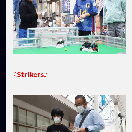
『Strikers』