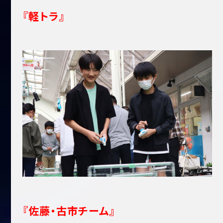
『軽トラ』
『佐藤・古市チーム』