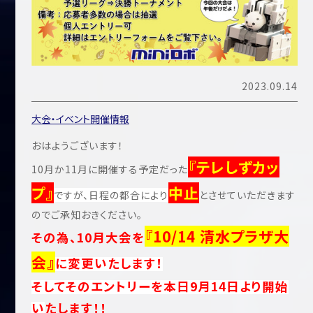
2023.09.14
大会・イベント開催情報
おはようございます！
『テレしずカッ
10月か11月に開催する予定だった
プ』
中止
ですが、
日程の都合により
とさせていただきます
のでご承知おきください。
『10/14 清水プラザ大
その為、10月大会を
会』
に変更いたします！
そして
そのエントリーを本日9月14日より開始
い
たします！！