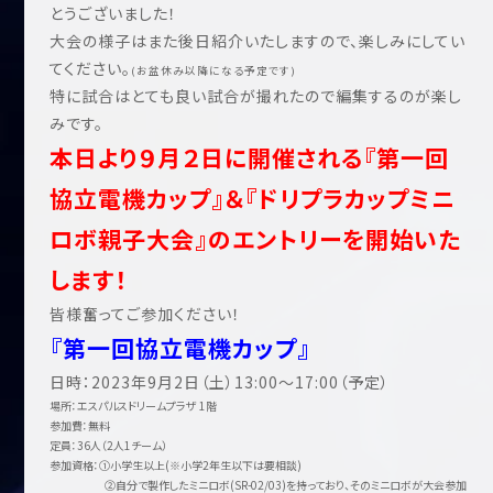
とうございました！
大会の様子はまた後日紹介いたしますので、楽しみにしてい
てください。
(お盆休み以降になる予定です)
特に試合はとても良い試合が撮れたので編集するのが楽し
みです。
本日より９月２日に開催される『第一回
協立電機カップ』＆『ドリプラカップミニ
ロボ親子大会』のエントリーを開始いた
します！
皆様奮ってご参加ください！
『第一回協立電機カップ』
日時：2023年9月2日（土）13:00～17:00（予定）
場所：エスパルスドリームプラザ 1階
参加費：無料
定員：36人（2人1チーム）
参加資格：①小学生以上(※小学2年生以下は要相談)
②自分で製作したミニロボ(SR-02/03)を持っており、そのミニロボが大会参加