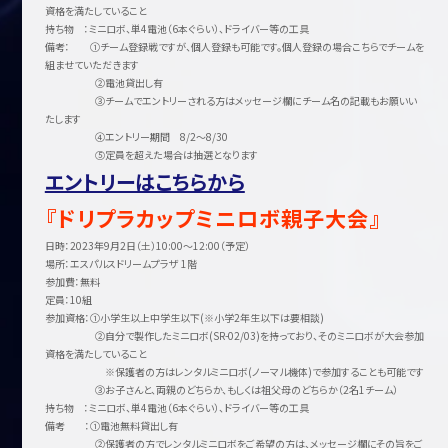
資格を満たしていること
持ち物 ：ミニロボ、単4電池（6本ぐらい）、ドライバー等の工具
備考： ①チーム登録戦ですが、個人登録も可能です。個人登録の場合こちらでチームを
組ませていただきます
②電池貸出し有
③チームでエントリーされる方はメッセージ欄にチーム名の記載もお願いい
たします
④エントリー期間 8/2～8/30
⑤定員を超えた場合は抽選となります
エントリーはこちらから
『ドリプラカップミニロボ親子大会』
日時：2023年9月2日（土）10:00～12:00（予定）
場所：エスパルスドリームプラザ 1階
参加費：無料
定員：10組
参加資格：①小学生以上中学生以下(※小学2年生以下は要相談)
②自分で製作したミニロボ(SR-02/03)を持っており、そのミニロボが大会参加
資格を満たしていること
※保護者の方はレンタルミニロボ(ノーマル機体)で参加することも可能です
③お子さんと、両親のどちらか、もしくは祖父母のどちらか（2名1チーム）
持ち物 ：ミニロボ、単4電池（6本ぐらい）、ドライバー等の工具
備考 ：①電池無料貸出し有
②保護者の方でレンタルミニロボをご希望の方は、メッセージ欄にその旨をご