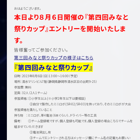
おはようございます。
本日より８月６日開催の『第四回みなと
祭りカップ』エントリーを開始いたしま
す。
皆様奮ってご参加ください。
第三回みなと祭りカップの様子はこちら
『第四回みなと祭りカップ』
日時：2023年8月6日（日）13:00～16:00（予定）
場所：清水マリンビル7階（静岡県静岡市清水区日の出町9-25）
参加費：無料
定員：32人（2人1チーム）
参加資格：①小学生以上(※小学2年生以下は要相談)
②自分で製作したミニロボ(SR-02/SR-03)を持っており、そのミニロボが大会
参加資格を満たしていること
持ち物 ：ミニロボ、単4電池（6本ぐらい）、ドライバー等の工具
備考： ①チーム登録戦ですが、個人登録も可能です。個人登録の場合こちらでチームを
組ませていただきます
②電池貸出し有
③チームでエントリーされる方はメッセージ欄にチーム名の記載もお願いい