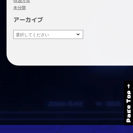
改造方法
未分類
アーカイブ
Page Top →