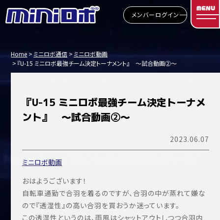
MENU
メンバーログイン
Home
ミニロボ通信
ミニロボ動画
『U-15 ミニロボ最強チーム決定トーナメント』 ～試合動画②～
『U-15 ミニロボ最強チーム決定トーナメ
ント』 ～試合動画②～
2023.06.07
ミニロボ動画
おはようございます！
自転車通勤で合羽を着るのですが、合羽の中が蒸れて嫌な
ので『透湿性』の高い合羽を買おうか迷っています。
この透湿性というのは、雨風はシャットアウトしつつ合羽内