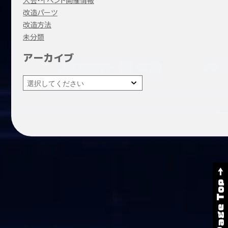
改造パーツ
改造方法
未分類
アーカイブ
Page Top →