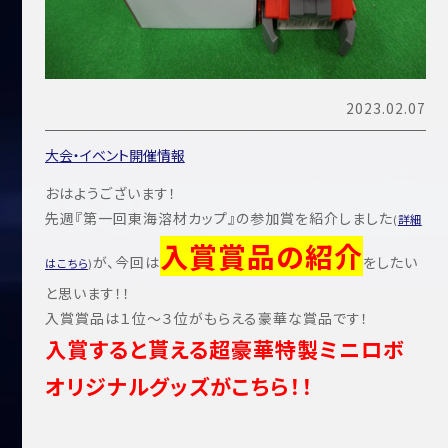
2023.02.07
大会・イベント開催情報
おはようございます！
先週『第一回東海溶材カップ』の参加賞を紹介しました
(
詳細
入賞賞品の紹介
が、今回は
をしたい
はこちら
)
と思います！！
入賞賞品は１位～３位がもらえる豪華な賞品です！
入賞すると貰える超豪華特製ミニロボ
オリジナルグッズがこちら！！