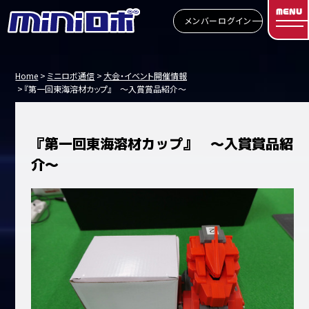
MENU
メンバーログイン
Home
ミニロボ通信
大会・イベント開催情報
『第一回東海溶材カップ』 ～入賞賞品紹介～
『第一回東海溶材カップ』 ～入賞賞品紹
介～