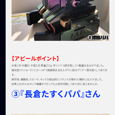
【アピールポイント】
全長130 全幅91 全高120 重量211g オリジナル感を残しつつ軽量化をはかりました。
偏光色（マジョーラ）とゴールドで高級感ある仕上がりに目はクリアー度を高くしてありま
す。
操作性、機動性、スピード、キック力総合的にバランスの取れた機体に仕上げました。
低重心化のためキック機構ギアボックも上部を切断してあります。見えませんが。
③『長倉たすくパパ』さん