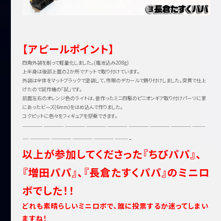
【アピールポイント】
四角外装を削って軽量化しました。(電池込み208g)
上半身は後部上面の2か所でナットで取り付けています。
外装は全体をマットブラックで塗装して、市販のデカールで飾り付けしました。突貫で仕上
げたので試作機の「試」です。
前面左右のオレンジ色のライトは、昔作ったミニ四駆のピニオンギア取り付けパーツに家
にあったビーズ(6mm)をはめ込んで作りました。
コクピットに色々をフィギュアを搭乗できます。
——————————————————————————
———————————————-
以上が参加してくださった『ちびパパ』、
『増田パパ』、『長倉たすくパパ』のミニロ
ボでした！！
どれも素晴らしいミニロボで、誰に投票するか迷ってしまい
ますね！