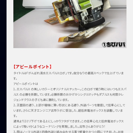
【アピールポイント】
タイトルは「がんばれ清水エスパルスロボ」です。自分なりの最高スペックで仕上げていま
す。
アピールポイントは
1、エスパルス の美しいカラーとオリジナルステッカー。このロボで戦う時にはいつもエスパ
ルス の必勝を祈願しています。必勝祈願のおかげかシングルマッチもダブルスも何度かレ
ジェンドクラスの子ども達に勝利しています。
2、正面図の通り、上部が極端に薄い形状にある通り、外装パーツを徹底して低重心にして
います。さらに天才エンジニア古市ラボに受注した、超低床電池ボックスを装着していま
す。
通常より2ミリ下げてある上にしっかりフタができます。この低重心化と低床電池ボックス
によって吸い付くようなコーナリングを実現しました。古市さんありがとう！
3、顔はノーマル外装と四角外装と組み合わせる事で軽量化かつ小顔にできました。出来