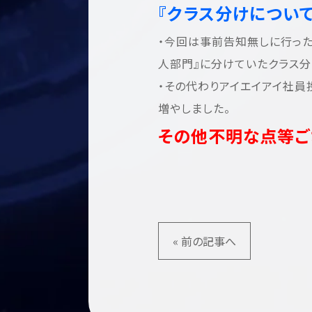
『クラス分けについて
・今回は事前告知無しに行った
人部門』に分けていたクラス分
・その代わりアイエイアイ社員
増やしました。
その他不明な点等ご
« 前の記事へ