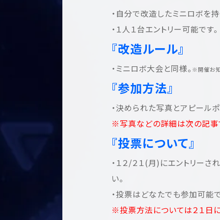
・自分で改造したミニロボを持
・１人１台エントリー可能です。
『改造ルール』
・ミニロボ大会と同様。
※開催お知
『参加方法』
・決められた写真とアピールポ
※写真などの詳細は次の記事
『投票について』
・１２/２１(月)にエントリ
い。
・投票はどなたでも参加可能で
※投票方法については２１日に