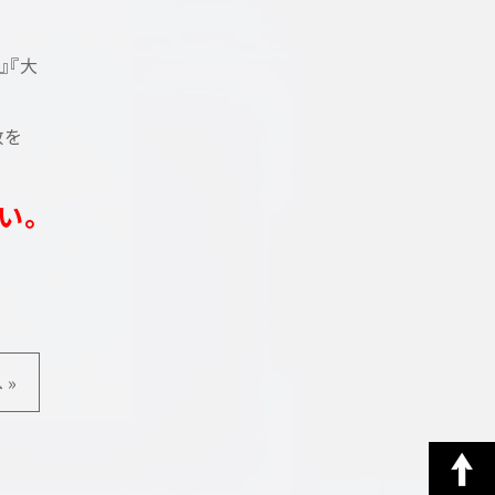
』『大
数を
い。
 »