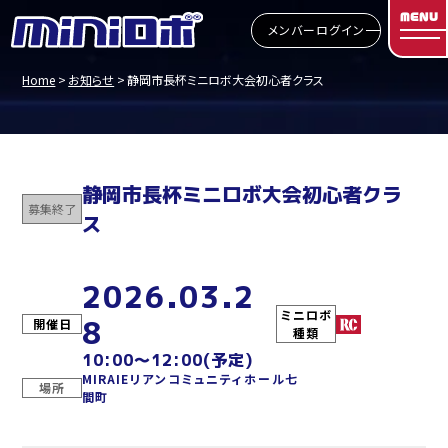
MENU
メンバーログイン
Home
お知らせ
静岡市長杯ミニロボ大会初心者クラス
静岡市長杯ミニロボ大会初心者クラ
募集終了
ス
2026.03.2
ミニロボ
8
開催日
種類
10:00～12:00(予定)
MIRAIEリアンコミュニティホール七
場所
間町