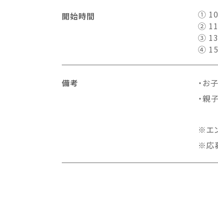
① 10
開始時間
② 11
③ 13
④ 15
備考
・お
・親
※エ
※応