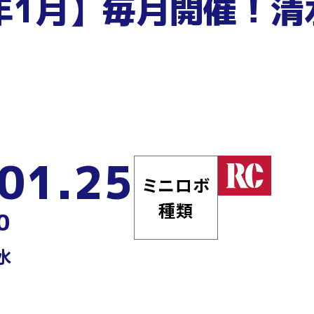
6年1月】毎月開催！
01.25
ミニロボ
種類
0
水